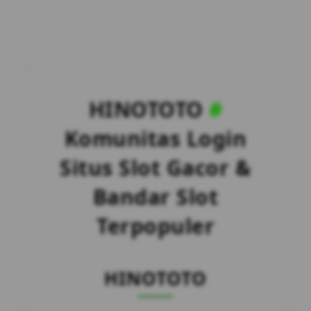
HINOTOTO
#
Komunitas Login
Situs Slot Gacor &
Bandar Slot
Terpopuler
HINOTOTO